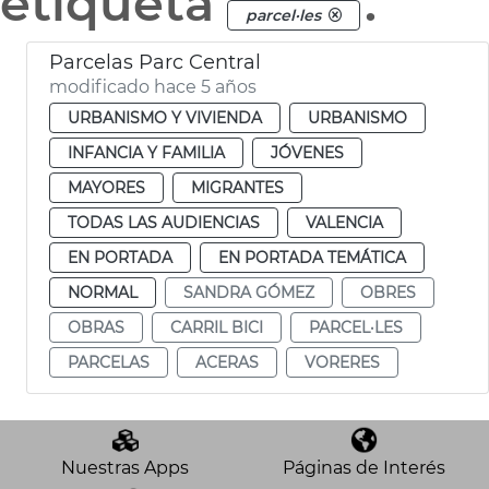
etiqueta
.
parcel·les
Parcelas Parc Central
modificado hace 5 años
URBANISMO Y VIVIENDA
URBANISMO
INFANCIA Y FAMILIA
JÓVENES
MAYORES
MIGRANTES
TODAS LAS AUDIENCIAS
VALENCIA
EN PORTADA
EN PORTADA TEMÁTICA
NORMAL
SANDRA GÓMEZ
OBRES
OBRAS
CARRIL BICI
PARCEL·LES
PARCELAS
ACERAS
VORERES
Nuestras Apps
Páginas de Interés