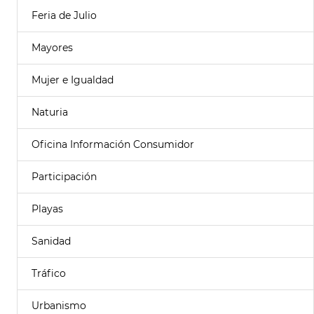
Feria de Julio
Mayores
Mujer e Igualdad
Naturia
Oficina Información Consumidor
Participación
Playas
Sanidad
Tráfico
Urbanismo