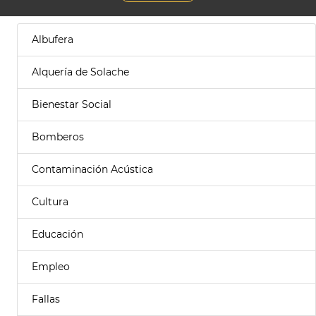
Albufera
Alquería de Solache
Bienestar Social
Bomberos
Contaminación Acústica
Cultura
Educación
Empleo
Fallas