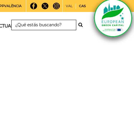
PPVALÈNCIA
VAL
CAS
CTUALIDAD