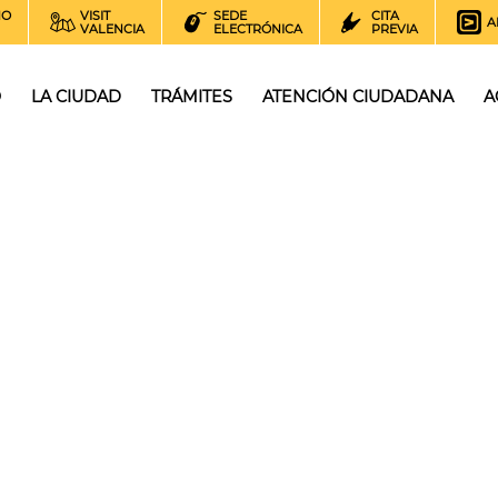
NO
VISIT
SEDE
CITA
A
VALENCIA
ELECTRÓNICA
PREVIA
O
LA CIUDAD
TRÁMITES
ATENCIÓN CIUDADANA
A