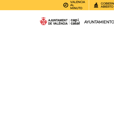
VALENCIA
GOBIER
AL
ABIERTO
MINUTO
AYUNTAMIENT