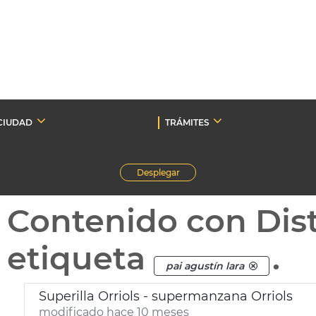
CIUDAD
TRÁMITES
Desplegar
Contenido con Dist
etiqueta
.
pai agustín lara
Superilla Orriols - supermanzana Orriols
modificado hace 10 meses