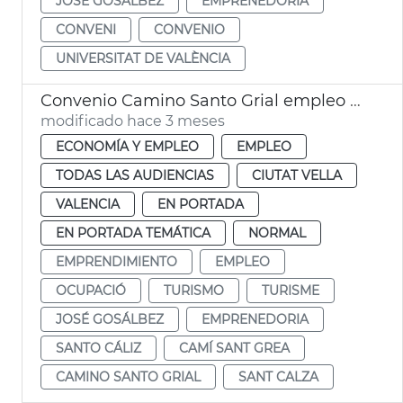
JOSÉ GOSÁLBEZ
EMPRENEDORIA
CONVENI
CONVENIO
UNIVERSITAT DE VALÈNCIA
Convenio Camino Santo Grial empleo y proyección internacional
modificado hace 3 meses
ECONOMÍA Y EMPLEO
EMPLEO
TODAS LAS AUDIENCIAS
CIUTAT VELLA
VALENCIA
EN PORTADA
EN PORTADA TEMÁTICA
NORMAL
EMPRENDIMIENTO
EMPLEO
OCUPACIÓ
TURISMO
TURISME
JOSÉ GOSÁLBEZ
EMPRENEDORIA
SANTO CÁLIZ
CAMÍ SANT GREA
CAMINO SANTO GRIAL
SANT CALZA