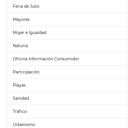
Feria de Julio
Mayores
Mujer e Igualdad
Naturia
Oficina Información Consumidor
Participación
Playas
Sanidad
Tráfico
Urbanismo