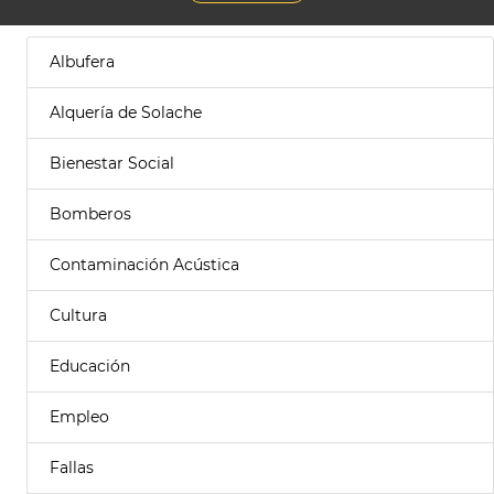
Albufera
Alquería de Solache
Bienestar Social
Bomberos
Contaminación Acústica
Cultura
Educación
Empleo
Fallas