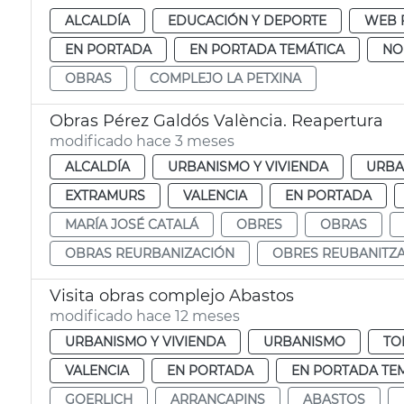
ALCALDÍA
EDUCACIÓN Y DEPORTE
WEB 
EN PORTADA
EN PORTADA TEMÁTICA
NO
OBRAS
COMPLEJO LA PETXINA
Obras Pérez Galdós València. Reapertura
modificado hace 3 meses
ALCALDÍA
URBANISMO Y VIVIENDA
URBA
EXTRAMURS
VALENCIA
EN PORTADA
MARÍA JOSÉ CATALÁ
OBRES
OBRAS
OBRAS REURBANIZACIÓN
OBRES REUBANITZ
Visita obras complejo Abastos
modificado hace 12 meses
URBANISMO Y VIVIENDA
URBANISMO
TO
VALENCIA
EN PORTADA
EN PORTADA TE
GOERLICH
ARRANCAPINS
ABASTOS