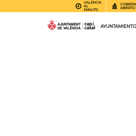
VALENCIA
GOBIER
AL
ABIERTO
MINUTO
AYUNTAMIENT