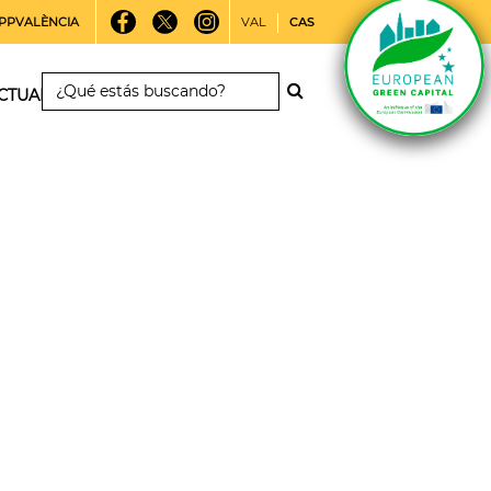
PPVALÈNCIA
VAL
CAS
CTUALIDAD