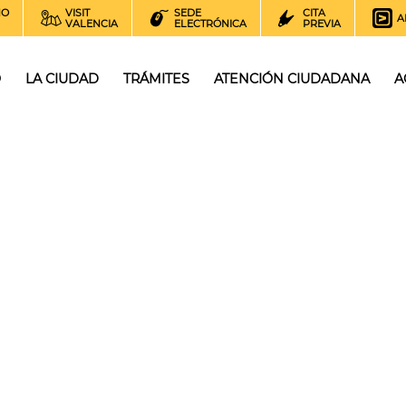
NO
VISIT
SEDE
CITA
A
VALENCIA
ELECTRÓNICA
PREVIA
O
LA CIUDAD
TRÁMITES
ATENCIÓN CIUDADANA
A