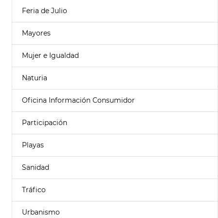
Feria de Julio
Mayores
Mujer e Igualdad
Naturia
Oficina Información Consumidor
Participación
Playas
Sanidad
Tráfico
Urbanismo