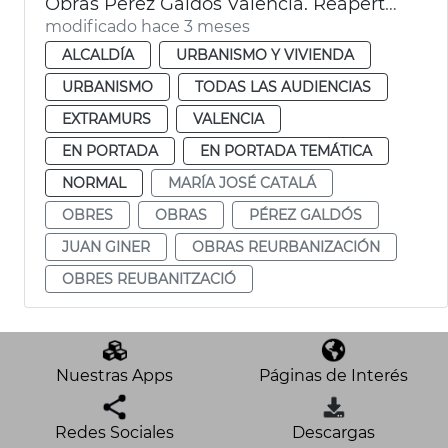
Obras Pérez Galdós València. Reapertura
modificado hace 3 meses
ALCALDÍA
URBANISMO Y VIVIENDA
URBANISMO
TODAS LAS AUDIENCIAS
EXTRAMURS
VALENCIA
EN PORTADA
EN PORTADA TEMÁTICA
NORMAL
MARÍA JOSÉ CATALÁ
OBRES
OBRAS
PÉREZ GALDÓS
JUAN GINER
OBRAS REURBANIZACIÓN
OBRES REUBANITZACIÓ
Nuestras Apps
Páginas de Interés
Redes Sociales
Descargas