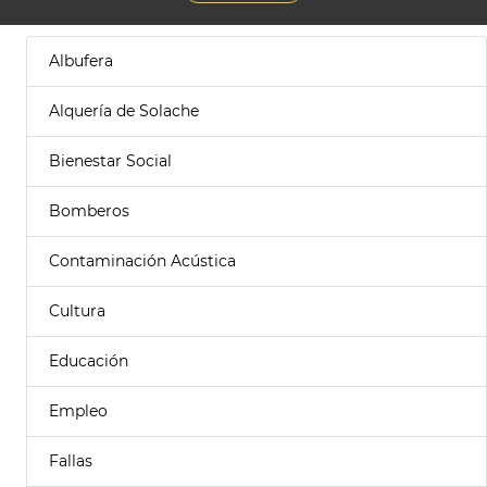
Albufera
Alquería de Solache
Bienestar Social
Bomberos
Contaminación Acústica
Cultura
Educación
Empleo
Fallas