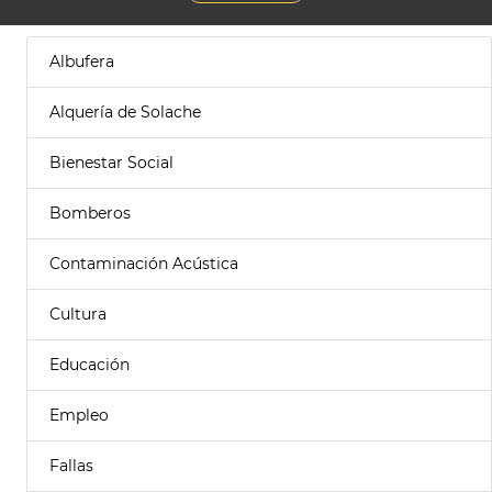
Albufera
Alquería de Solache
Bienestar Social
Bomberos
Contaminación Acústica
Cultura
Educación
Empleo
Fallas