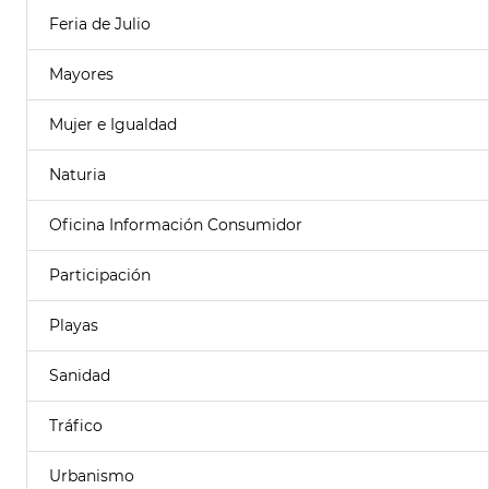
Feria de Julio
Mayores
Mujer e Igualdad
Naturia
Oficina Información Consumidor
Participación
Playas
Sanidad
Tráfico
Urbanismo