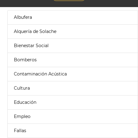
Albufera
Alquería de Solache
Bienestar Social
Bomberos
Contaminación Acústica
Cultura
Educación
Empleo
Fallas