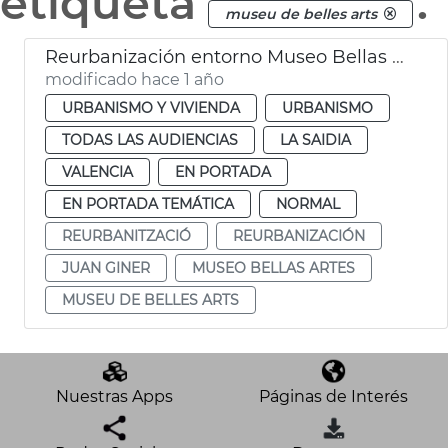
etiqueta
.
museu de belles arts
Reurbanización entorno Museo Bellas Artes València
modificado hace 1 año
URBANISMO Y VIVIENDA
URBANISMO
TODAS LAS AUDIENCIAS
LA SAIDIA
VALENCIA
EN PORTADA
EN PORTADA TEMÁTICA
NORMAL
REURBANITZACIÓ
REURBANIZACIÓN
JUAN GINER
MUSEO BELLAS ARTES
MUSEU DE BELLES ARTS
Nuestras Apps
Páginas de Interés