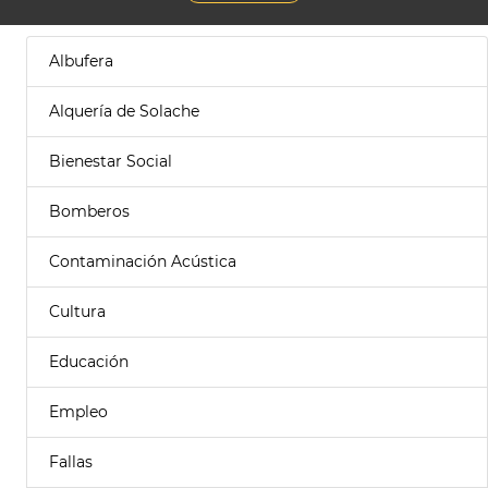
Albufera
Alquería de Solache
Bienestar Social
Bomberos
Contaminación Acústica
Cultura
Educación
Empleo
Fallas