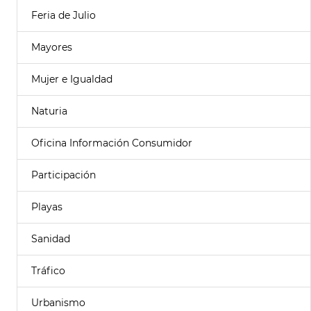
Feria de Julio
Mayores
Mujer e Igualdad
Naturia
Oficina Información Consumidor
Participación
Playas
Sanidad
Tráfico
Urbanismo