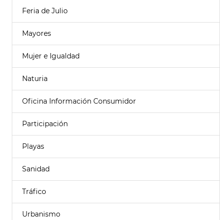
Feria de Julio
Mayores
Mujer e Igualdad
Naturia
Oficina Información Consumidor
Participación
Playas
Sanidad
Tráfico
Urbanismo