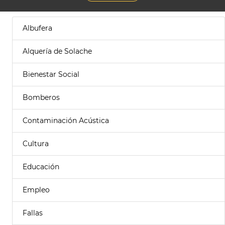
Albufera
Alquería de Solache
Bienestar Social
Bomberos
Contaminación Acústica
Cultura
Educación
Empleo
Fallas