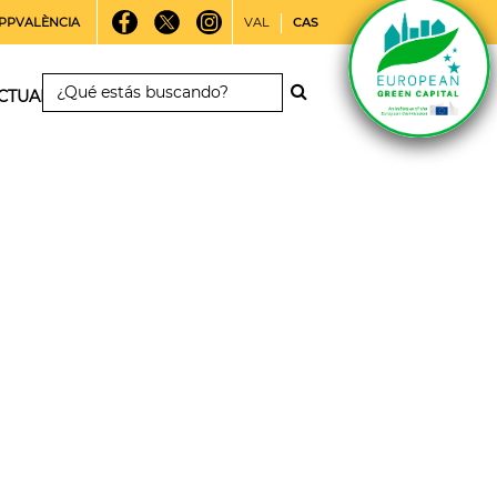
PPVALÈNCIA
VAL
CAS
CTUALIDAD