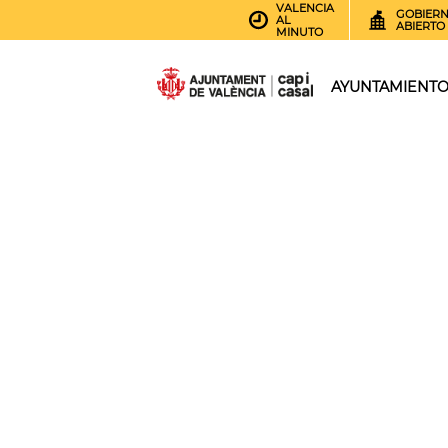
VALENCIA
GOBIER
AL
ABIERTO
MINUTO
AYUNTAMIENT