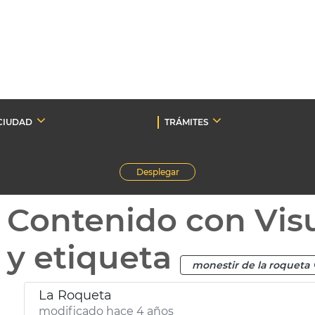
CIUDAD
TRÁMITES
Desplegar
Contenido con Vis
y etiqueta
monestir de la roqueta
La Roqueta
modificado hace 4 años