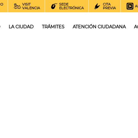
NO
VISIT
SEDE
CITA
A
VALENCIA
ELECTRÓNICA
PREVIA
O
LA CIUDAD
TRÁMITES
ATENCIÓN CIUDADANA
A