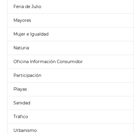
Feria de Julio
Mayores
Mujer e Igualdad
Naturia
Oficina Información Consumidor
Participación
Playas
Sanidad
Tráfico
Urbanismo