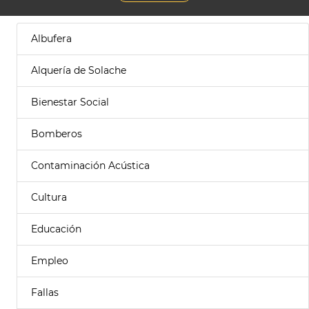
Albufera
Alquería de Solache
Bienestar Social
Bomberos
Contaminación Acústica
Cultura
Educación
Empleo
Fallas