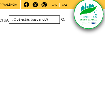
PPVALÈNCIA
VAL
CAS
CTUALIDAD