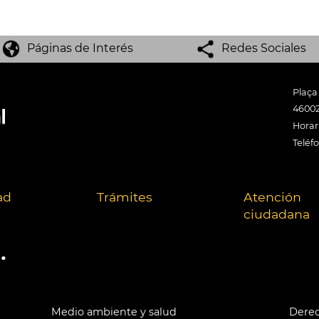
Páginas de Interés
Redes Sociales
Plaça
46002
Horari
Teléf
ad
Trámites
Atención
ciudadana
.
Medio ambiente y salud
Derec