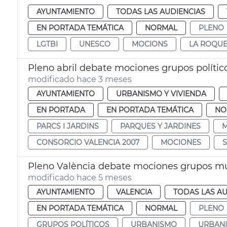
AYUNTAMIENTO
TODAS LAS AUDIENCIAS
EN PORTADA TEMÁTICA
NORMAL
PLENO
LGTBI
UNESCO
MOCIONS
LA ROQU
Pleno abril debate mociones grupos polític
modificado hace 3 meses
AYUNTAMIENTO
URBANISMO Y VIVIENDA
EN PORTADA
EN PORTADA TEMÁTICA
NO
PARCS I JARDINS
PARQUES Y JARDINES
M
CONSORCIO VALENCIA 2007
MOCIONES
Pleno València debate mociones grupos mu
modificado hace 5 meses
AYUNTAMIENTO
VALENCIA
TODAS LAS AU
EN PORTADA TEMÁTICA
NORMAL
PLENO
GRUPOS POLÍTICOS
URBANISMO
URBAN