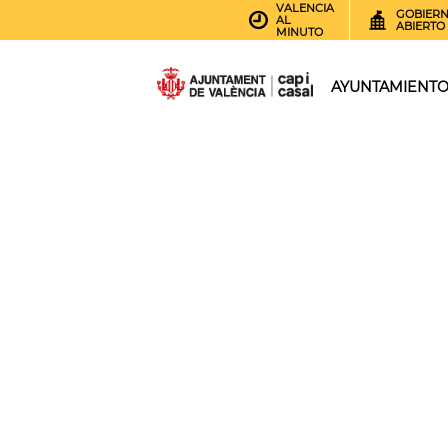
VALENCIA
GOBIER
AL
ABIERTO
MINUTO
AYUNTAMIENT