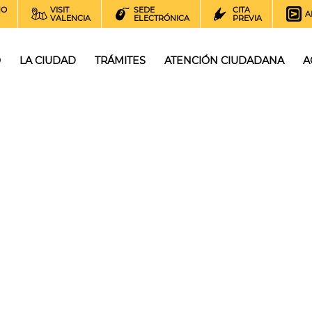
NO
VISIT
SEDE
CITA
A
VALENCIA
ELECTRÓNICA
PREVIA
O
LA CIUDAD
TRÁMITES
ATENCIÓN CIUDADANA
A