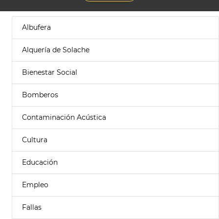
Albufera
Alquería de Solache
Bienestar Social
Bomberos
Contaminación Acústica
Cultura
Educación
Empleo
Fallas