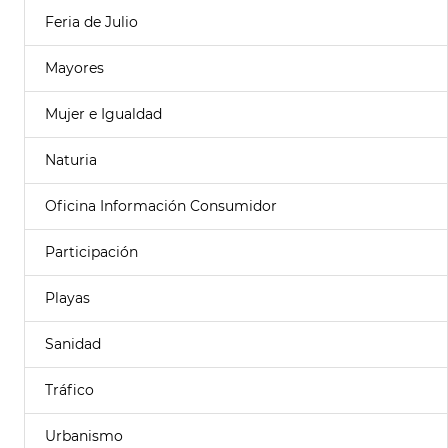
Feria de Julio
Mayores
Mujer e Igualdad
Naturia
Oficina Información Consumidor
Participación
Playas
Sanidad
Tráfico
Urbanismo