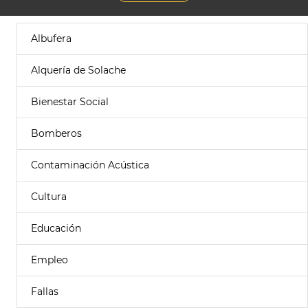
Albufera
Alquería de Solache
Bienestar Social
Bomberos
Contaminación Acústica
Cultura
Educación
Empleo
Fallas