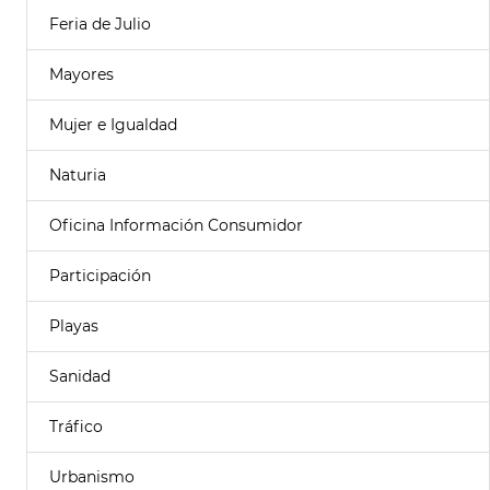
Feria de Julio
Mayores
Mujer e Igualdad
Naturia
Oficina Información Consumidor
Participación
Playas
Sanidad
Tráfico
Urbanismo