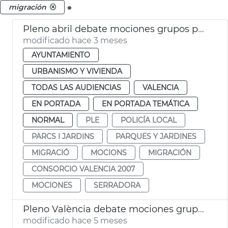
.
migración
Pleno abril debate mociones grupos políticos
modificado hace 3 meses
AYUNTAMIENTO
URBANISMO Y VIVIENDA
TODAS LAS AUDIENCIAS
VALENCIA
EN PORTADA
EN PORTADA TEMÁTICA
NORMAL
PLE
POLICÍA LOCAL
PARCS I JARDINS
PARQUES Y JARDINES
MIGRACIÓ
MOCIONS
MIGRACIÓN
CONSORCIO VALENCIA 2007
MOCIONES
SERRADORA
Pleno València debate mociones grupos municipales
modificado hace 5 meses