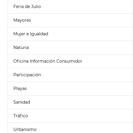
Feria de Julio
Mayores
Mujer e Igualdad
Naturia
Oficina Información Consumidor
Participación
Playas
Sanidad
Tráfico
Urbanismo