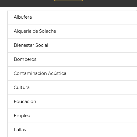
Albufera
Alquería de Solache
Bienestar Social
Bomberos
Contaminación Acústica
Cultura
Educación
Empleo
Fallas