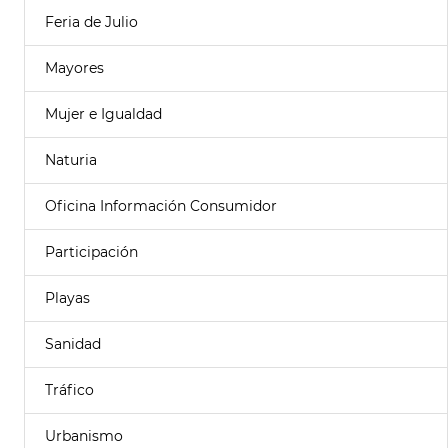
Feria de Julio
Mayores
Mujer e Igualdad
Naturia
Oficina Información Consumidor
Participación
Playas
Sanidad
Tráfico
Urbanismo