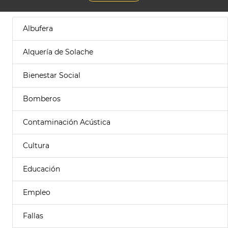
Albufera
Alquería de Solache
Bienestar Social
Bomberos
Contaminación Acústica
Cultura
Educación
Empleo
Fallas