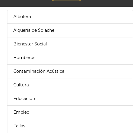
Albufera
Alquería de Solache
Bienestar Social
Bomberos
Contaminación Acústica
Cultura
Educación
Empleo
Fallas