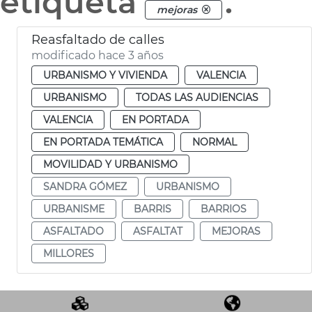
etiqueta
.
mejoras
Reasfaltado de calles
modificado hace 3 años
URBANISMO Y VIVIENDA
VALENCIA
URBANISMO
TODAS LAS AUDIENCIAS
VALENCIA
EN PORTADA
EN PORTADA TEMÁTICA
NORMAL
MOVILIDAD Y URBANISMO
SANDRA GÓMEZ
URBANISMO
URBANISME
BARRIS
BARRIOS
ASFALTADO
ASFALTAT
MEJORAS
MILLORES