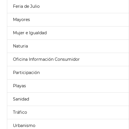
Feria de Julio
Mayores
Mujer e Igualdad
Naturia
Oficina Información Consumidor
Participación
Playas
Sanidad
Tráfico
Urbanismo