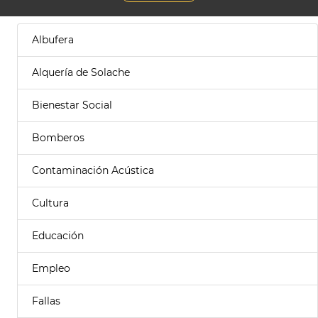
Albufera
Alquería de Solache
Bienestar Social
Bomberos
Contaminación Acústica
Cultura
Educación
Empleo
Fallas