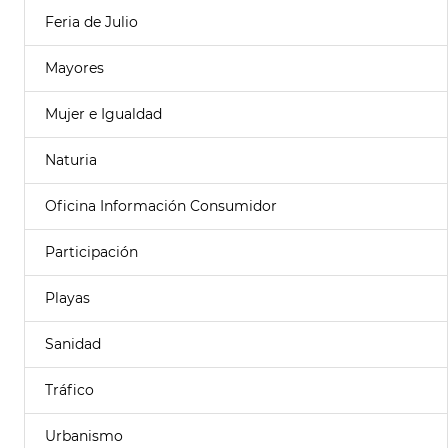
Feria de Julio
Mayores
Mujer e Igualdad
Naturia
Oficina Información Consumidor
Participación
Playas
Sanidad
Tráfico
Urbanismo