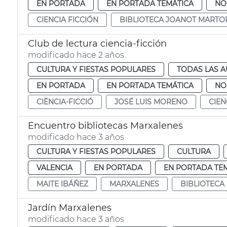
EN PORTADA
EN PORTADA TEMÁTICA
NO
CIENCIA FICCIÓN
BIBLIOTECA JOANOT MARTO
Club de lectura ciencia-ficción
modificado hace 2 años
CULTURA Y FIESTAS POPULARES
TODAS LAS A
EN PORTADA
EN PORTADA TEMÁTICA
NO
CIÈNCIA-FICCIÓ
JOSÉ LUIS MORENO
CIEN
Encuentro bibliotecas Marxalenes
modificado hace 3 años
CULTURA Y FIESTAS POPULARES
CULTURA
VALENCIA
EN PORTADA
EN PORTADA TE
MAITE IBÁÑEZ
MARXALENES
BIBLIOTECA
Jardín Marxalenes
modificado hace 3 años