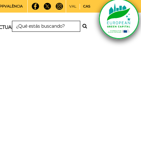
PPVALÈNCIA
VAL
CAS
CTUALIDAD