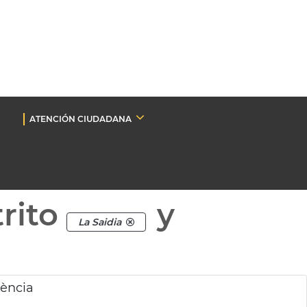
ATENCIÓN CIUDADANA
rito
y
La Saidia
ència