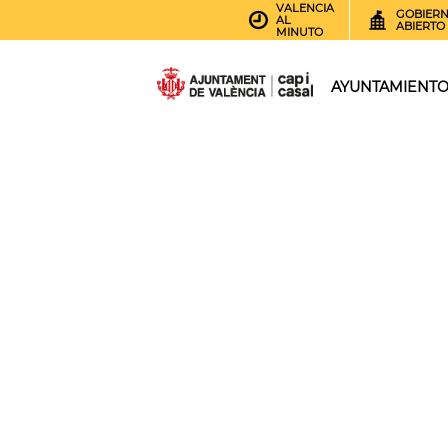
VALENCIA
GOBIER
AL
ABIERTO
MINUTO
AYUNTAMIENT