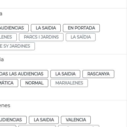
a
AUDIENCIAS
LA SAIDIA
EN PORTADA
LENES
PARCS I JARDINS
LA SAÏDIA
 SY JARDINES
ia
DAS LAS AUDIENCIAS
LA SAIDIA
RASCANYA
MÁTICA
NORMAL
MARXALENES
lenes
UDIENCIAS
LA SAIDIA
VALENCIA