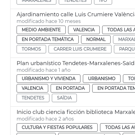
MARXALENES
TENDETES
IVO
Ajardinamiento calle Luis Crumiere Valènci
modificado hace 10 meses
MEDIO AMBIENTE
VALENCIA
TODAS LAS 
EN PORTADA TEMÁTICA
NORMAL
MARXA
TORMOS
CARRER LUIS CRUMIERE
PARQUE
Plan urbanístico Tendetes-Marxalenes-Saïd
modificado hace 1 año
URBANISMO Y VIVIENDA
URBANISMO
TO
VALENCIA
EN PORTADA
EN PORTADA TE
TENDETES
SAÏDIA
Inicio club ciencia ficción biblioteca Marxa
modificado hace 2 años
CULTURA Y FIESTAS POPULARES
TODAS LAS A