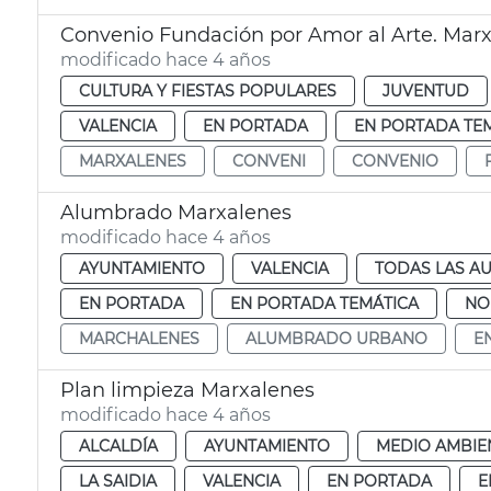
Convenio Fundación por Amor al Arte. Mar
modificado hace 4 años
CULTURA Y FIESTAS POPULARES
JUVENTUD
VALENCIA
EN PORTADA
EN PORTADA TE
MARXALENES
CONVENI
CONVENIO
Alumbrado Marxalenes
modificado hace 4 años
AYUNTAMIENTO
VALENCIA
TODAS LAS AU
EN PORTADA
EN PORTADA TEMÁTICA
NO
MARCHALENES
ALUMBRADO URBANO
E
Plan limpieza Marxalenes
modificado hace 4 años
ALCALDÍA
AYUNTAMIENTO
MEDIO AMBIE
LA SAIDIA
VALENCIA
EN PORTADA
E