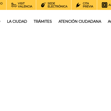
NO
VISIT
SEDE
CITA
A
VALENCIA
ELECTRÓNICA
PREVIA
O
LA CIUDAD
TRÁMITES
ATENCIÓN CIUDADANA
A