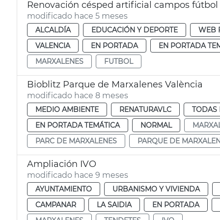
Renovación césped artificial campos fútbo
modificado hace 5 meses
ALCALDÍA
EDUCACIÓN Y DEPORTE
WEB 
VALENCIA
EN PORTADA
EN PORTADA TE
MARXALENES
FUTBOL
Bioblitz Parque de Marxalenes València
modificado hace 8 meses
MEDIO AMBIENTE
RENATURAVLC
TODAS 
EN PORTADA TEMÁTICA
NORMAL
MARXA
PARC DE MARXALENES
PARQUE DE MARXALE
Ampliación IVO
modificado hace 9 meses
AYUNTAMIENTO
URBANISMO Y VIVIENDA
CAMPANAR
LA SAIDIA
EN PORTADA