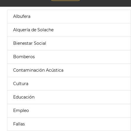
Albufera
Alquería de Solache
Bienestar Social
Bomberos
Contaminación Acústica
Cultura
Educación
Empleo
Fallas