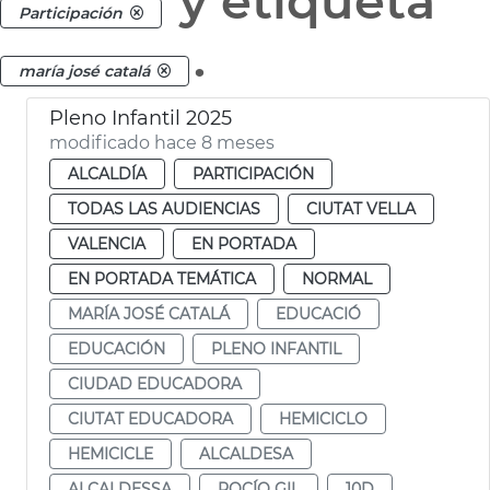
y etiqueta
Participación
.
maría josé catalá
Pleno Infantil 2025
modificado hace 8 meses
ALCALDÍA
PARTICIPACIÓN
TODAS LAS AUDIENCIAS
CIUTAT VELLA
VALENCIA
EN PORTADA
EN PORTADA TEMÁTICA
NORMAL
MARÍA JOSÉ CATALÁ
EDUCACIÓ
EDUCACIÓN
PLENO INFANTIL
CIUDAD EDUCADORA
CIUTAT EDUCADORA
HEMICICLO
HEMICICLE
ALCALDESA
ALCALDESSA
ROCÍO GIL
10D