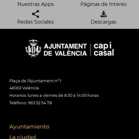
Nuestras Apps
Páginas de Interés
Redes Sociales
Descargas
Plaça de l'Ajuntament nº 1
46002 València
Horarios: lunes a viernes de 8:30 a 14:00 horas
Teléfono: 963 52 54 78
Ayuntamiento
La ciudad