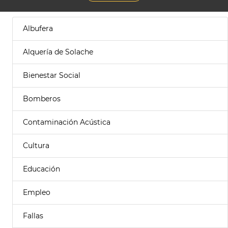
Albufera
Alquería de Solache
Bienestar Social
Bomberos
Contaminación Acústica
Cultura
Educación
Empleo
Fallas