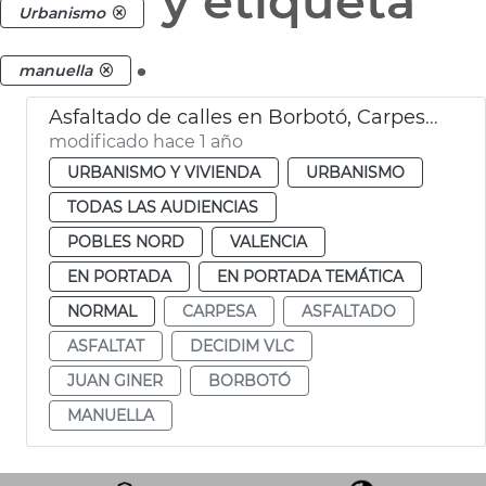
y etiqueta
Urbanismo
.
manuella
Asfaltado de calles en Borbotó, Carpesa y Mauella
modificado hace 1 año
URBANISMO Y VIVIENDA
URBANISMO
TODAS LAS AUDIENCIAS
POBLES NORD
VALENCIA
EN PORTADA
EN PORTADA TEMÁTICA
NORMAL
CARPESA
ASFALTADO
ASFALTAT
DECIDIM VLC
JUAN GINER
BORBOTÓ
MANUELLA