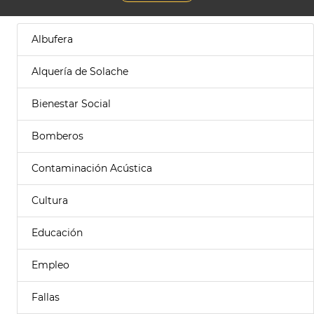
Albufera
Alquería de Solache
Bienestar Social
Bomberos
Contaminación Acústica
Cultura
Educación
Empleo
Fallas