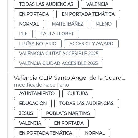
TODAS LAS AUDIENCIAS
VALENCIA
EN PORTADA
EN PORTADA TEMÁTICA
NORMAL
MAITE IBÁÑEZ
PLENO
PLE
PAULA LLOBET
LLUÏSA NOTARIO
ACCES CITY AWARD
VALÈNKCIA CIUTAT ACCESIBLE 2025
VALÈNCIA CIUDAD ACCESIBLE 2025
València CEIP Santo Angel de la Guarda y CEIP San José de Calasanz
modificado hace 1 año
AYUNTAMIENTO
CULTURA
EDUCACIÓN
TODAS LAS AUDIENCIAS
JESUS
POBLATS MARITIMS
VALENCIA
EN PORTADA
EN PORTADA TEMÁTICA
NORMAL