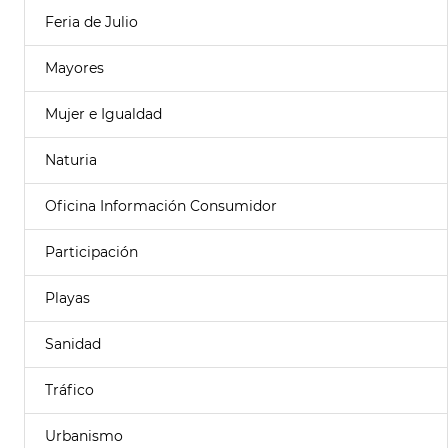
Feria de Julio
Mayores
Mujer e Igualdad
Naturia
Oficina Información Consumidor
Participación
Playas
Sanidad
Tráfico
Urbanismo