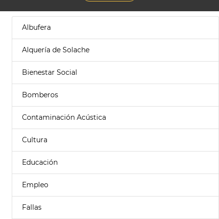
Albufera
Alquería de Solache
Bienestar Social
Bomberos
Contaminación Acústica
Cultura
Educación
Empleo
Fallas