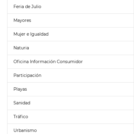
Feria de Julio
Mayores
Mujer e Igualdad
Naturia
Oficina Información Consumidor
Participación
Playas
Sanidad
Tráfico
Urbanismo