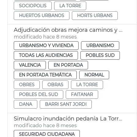
SOCIOPOLIS
LA TORRE
HUERTOS URBANOS
HORTS URBANS
Adjudicación obras mejora caminos y calles afectadas dana la Torre
modificado hace 8 meses
URBANISMO Y VIVIENDA
URBANISMO
TODAS LAS AUDIENCIAS
POBLES SUD
VALENCIA
EN PORTADA
EN PORTADA TEMÁTICA
NORMAL
OBRES
OBRAS
LA TORRE
POBLES DEL SUD
FAITANAR
DANA
BARRI SANT JORDI
Simulacro inundación pedanía La Torre de València
modificado hace 8 meses
SEGURIDAD CIUDADANA