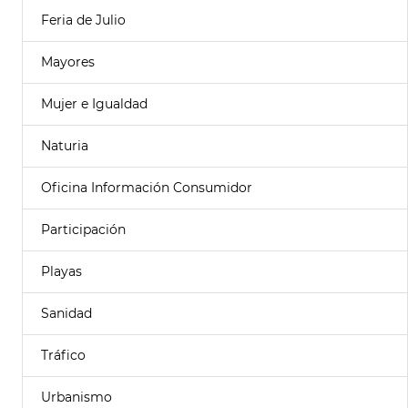
Feria de Julio
Mayores
Mujer e Igualdad
Naturia
Oficina Información Consumidor
Participación
Playas
Sanidad
Tráfico
Urbanismo