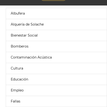
Albufera
Alquería de Solache
Bienestar Social
Bomberos
Contaminación Acústica
Cultura
Educación
Empleo
Fallas