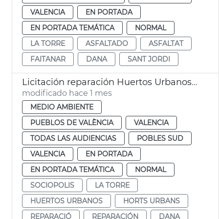
VALENCIA
EN PORTADA
EN PORTADA TEMÁTICA
NORMAL
LA TORRE
ASFALTADO
ASFALTAT
FAITANAR
DANA
SANT JORDI
Licitación reparación Huertos Urbanos Sociópolis
modificado hace 1 mes
MEDIO AMBIENTE
PUEBLOS DE VALÈNCIA
VALENCIA
TODAS LAS AUDIENCIAS
POBLES SUD
VALENCIA
EN PORTADA
EN PORTADA TEMÁTICA
NORMAL
SOCIOPOLIS
LA TORRE
HUERTOS URBANOS
HORTS URBANS
REPARACIÓ
REPARACIÓN
DANA