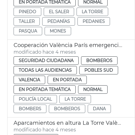
EN PORTADA TEMÁTICA
NORMAL
PINEDO
EL SALER
LA TORRE
TALLER
PEDANÍAS
PEDANIES
PASQUA
MONES
Cooperación València París emergencias dana
modificado hace 4 meses
SEGURIDAD CIUDADANA
BOMBEROS
TODAS LAS AUDIENCIAS
POBLES SUD
VALENCIA
EN PORTADA
EN PORTADA TEMÁTICA
NORMAL
POLICÍA LOCAL
LA TORRE
BOMBERS
BOMBEROS
DANA
Aparcamientos en altura La Torre València
modificado hace 4 meses