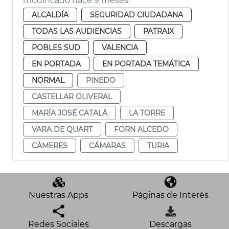
modificado hace 9 meses
ALCALDÍA
SEGURIDAD CIUDADANA
TODAS LAS AUDIENCIAS
PATRAIX
POBLES SUD
VALENCIA
EN PORTADA
EN PORTADA TEMÁTICA
NORMAL
PINEDO
CASTELLAR OLIVERAL
MARÍA JOSÉ CATALÁ
LA TORRE
VARA DE QUART
FORN ALCEDO
CÀMERES
CÁMARAS
TURIA
Nuestras Apps
Páginas de Interés
Redes Sociales
Descargas