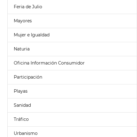
Feria de Julio
Mayores
Mujer e Igualdad
Naturia
Oficina Información Consumidor
Participación
Playas
Sanidad
Tráfico
Urbanismo