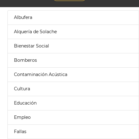
Albufera
Alquería de Solache
Bienestar Social
Bomberos
Contaminación Acústica
Cultura
Educación
Empleo
Fallas