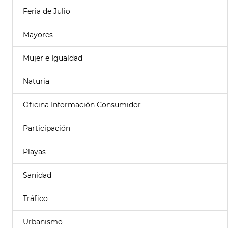
Feria de Julio
Mayores
Mujer e Igualdad
Naturia
Oficina Información Consumidor
Participación
Playas
Sanidad
Tráfico
Urbanismo