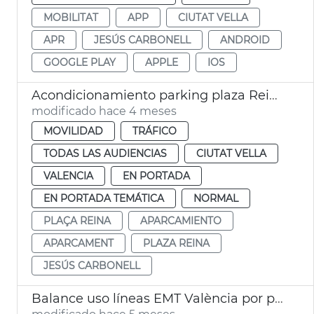
MOBILITAT
APP
CIUTAT VELLA
APR
JESÚS CARBONELL
ANDROID
GOOGLE PLAY
APPLE
IOS
Acondicionamiento parking plaza Reina València
modificado hace 4 meses
MOVILIDAD
TRÁFICO
TODAS LAS AUDIENCIAS
CIUTAT VELLA
VALENCIA
EN PORTADA
EN PORTADA TEMÁTICA
NORMAL
PLAÇA REINA
APARCAMIENTO
APARCAMENT
PLAZA REINA
JESÚS CARBONELL
Balance uso líneas EMT València por plaza Ayuntamiento