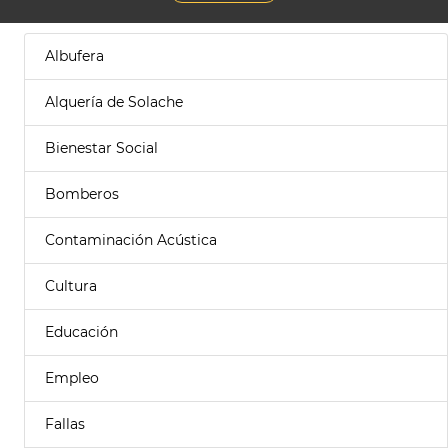
Albufera
Alquería de Solache
Bienestar Social
Bomberos
Contaminación Acústica
Cultura
Educación
Empleo
Fallas