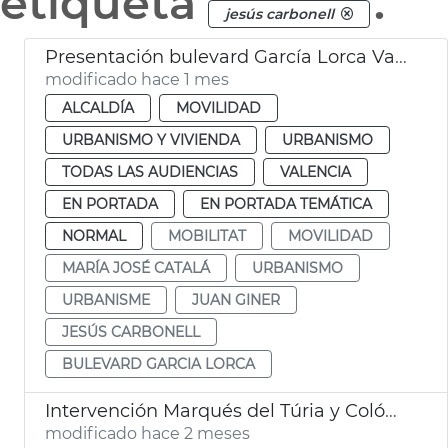
etiqueta
.
jesús carbonell
Presentación bulevard García Lorca València
modificado hace 1 mes
ALCALDÍA
MOVILIDAD
URBANISMO Y VIVIENDA
URBANISMO
TODAS LAS AUDIENCIAS
VALENCIA
EN PORTADA
EN PORTADA TEMÁTICA
NORMAL
MOBILITAT
MOVILIDAD
MARÍA JOSÉ CATALÁ
URBANISMO
URBANISME
JUAN GINER
JESÚS CARBONELL
BULEVARD GARCIA LORCA
Intervención Marqués del Túria y Colón València
modificado hace 2 meses