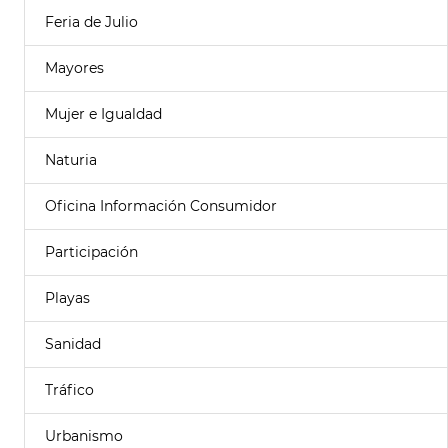
Feria de Julio
Mayores
Mujer e Igualdad
Naturia
Oficina Información Consumidor
Participación
Playas
Sanidad
Tráfico
Urbanismo