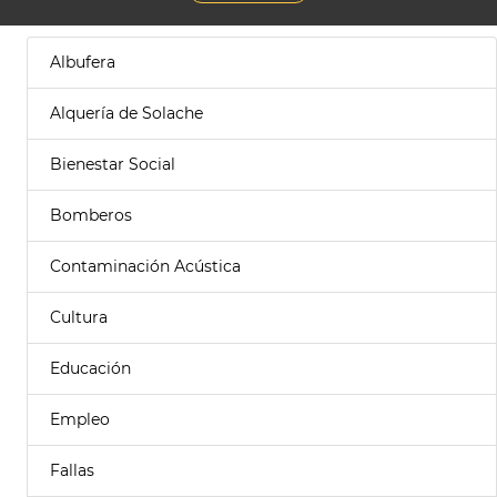
Albufera
Alquería de Solache
Bienestar Social
Bomberos
Contaminación Acústica
Cultura
Educación
Empleo
Fallas