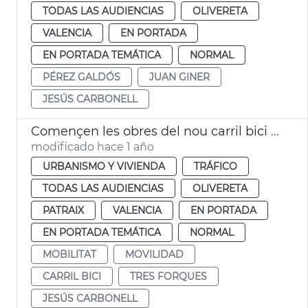
TODAS LAS AUDIENCIAS
OLIVERETA
VALENCIA
EN PORTADA
EN PORTADA TEMÁTICA
NORMAL
PÉREZ GALDÓS
JUAN GINER
JESÚS CARBONELL
Començen les obres del nou carril bici al carrer Tres Forques de València
modificado hace 1 año
URBANISMO Y VIVIENDA
TRÁFICO
TODAS LAS AUDIENCIAS
OLIVERETA
PATRAIX
VALENCIA
EN PORTADA
EN PORTADA TEMÁTICA
NORMAL
MOBILITAT
MOVILIDAD
CARRIL BICI
TRES FORQUES
JESÚS CARBONELL