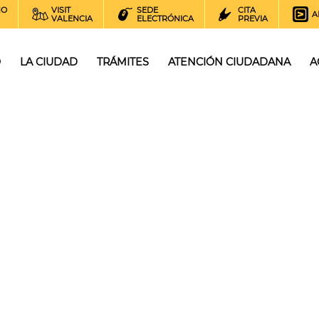
NO
VISIT
SEDE
CITA
A
VALENCIA
ELECTRÓNICA
PREVIA
O
LA CIUDAD
TRÁMITES
ATENCIÓN CIUDADANA
A