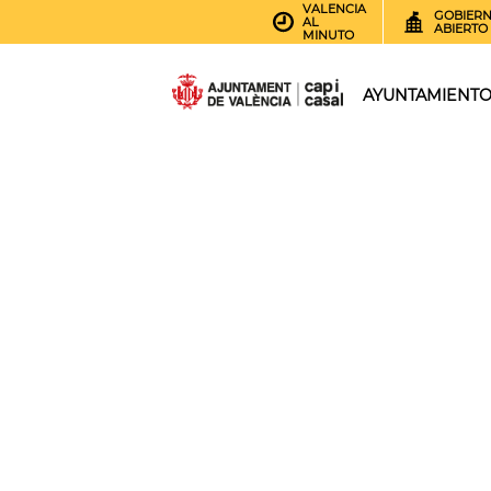
VALENCIA
GOBIER
AL
ABIERTO
MINUTO
AYUNTAMIENT