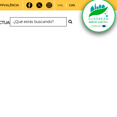
PPVALÈNCIA
VAL
CAS
CTUALIDAD