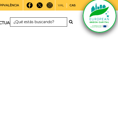
PPVALÈNCIA
VAL
CAS
CTUALIDAD