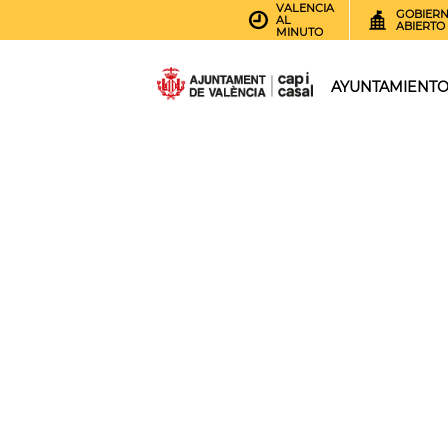
VALENCIA
GOBIER
AL
ABIERTO
MINUTO
AYUNTAMIENT