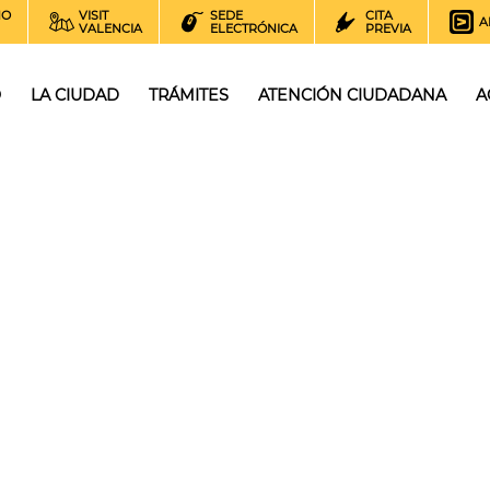
NO
VISIT
SEDE
CITA
A
VALENCIA
ELECTRÓNICA
PREVIA
O
LA CIUDAD
TRÁMITES
ATENCIÓN CIUDADANA
A