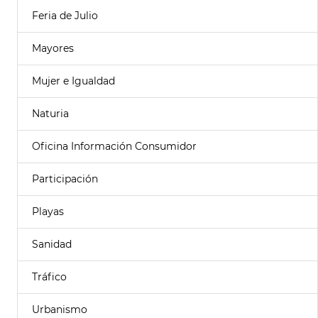
Feria de Julio
Mayores
Mujer e Igualdad
Naturia
Oficina Información Consumidor
Participación
Playas
Sanidad
Tráfico
Urbanismo