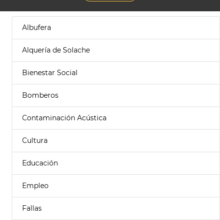
Albufera
Alquería de Solache
Bienestar Social
Bomberos
Contaminación Acústica
Cultura
Educación
Empleo
Fallas