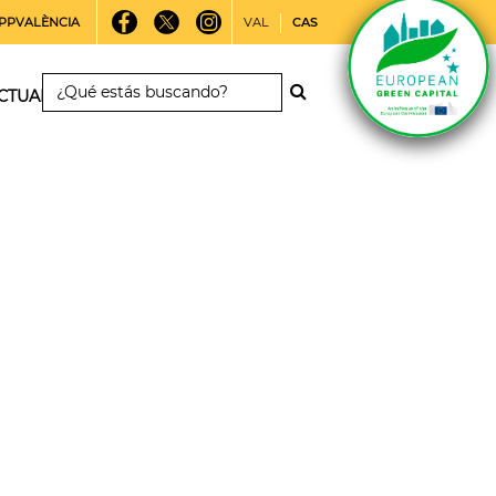
PPVALÈNCIA
VAL
CAS
CTUALIDAD