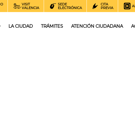
NO
VISIT
SEDE
CITA
A
VALENCIA
ELECTRÓNICA
PREVIA
O
LA CIUDAD
TRÁMITES
ATENCIÓN CIUDADANA
A