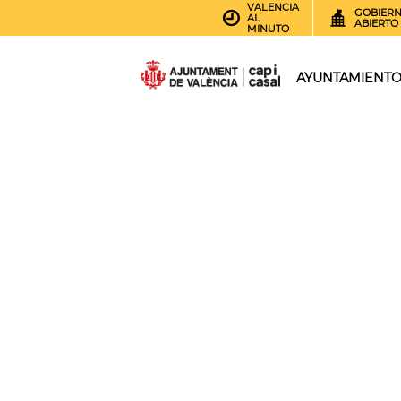
VALENCIA
GOBIER
AL
ABIERTO
MINUTO
AYUNTAMIENT