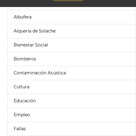
Albufera
Alquería de Solache
Bienestar Social
Bomberos
Contaminación Acústica
Cultura
Educación
Empleo
Fallas