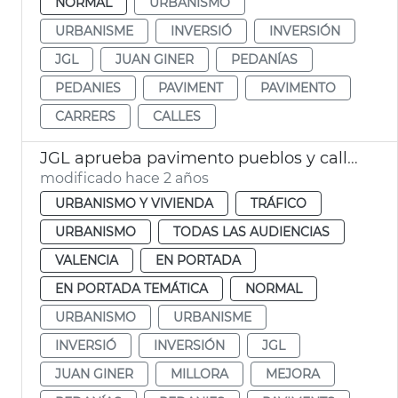
NORMAL
URBANISMO
URBANISME
INVERSIÓ
INVERSIÓN
JGL
JUAN GINER
PEDANÍAS
PEDANIES
PAVIMENT
PAVIMENTO
CARRERS
CALLES
JGL aprueba pavimento pueblos y calles València
modificado hace 2 años
URBANISMO Y VIVIENDA
TRÁFICO
URBANISMO
TODAS LAS AUDIENCIAS
VALENCIA
EN PORTADA
EN PORTADA TEMÁTICA
NORMAL
URBANISMO
URBANISME
INVERSIÓ
INVERSIÓN
JGL
JUAN GINER
MILLORA
MEJORA