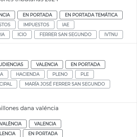
NCIA
EN PORTADA
EN PORTADA TEMÁTICA
STOS
IMPUESTOS
IAE
IA
ICIO
FERRER SAN SEGUNDO
IVTNU
UDIENCIAS
VALENCIA
EN PORTADA
DA
HACIENDA
PLENO
PLE
CIPAL
MARÍA JOSÉ FERRER SAN SEGUNDO
illones dana valéncia
VALÈNCIA
VALENCIA
LENCIA
EN PORTADA