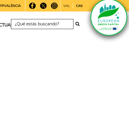
PPVALÈNCIA
VAL
CAS
CTUALIDAD