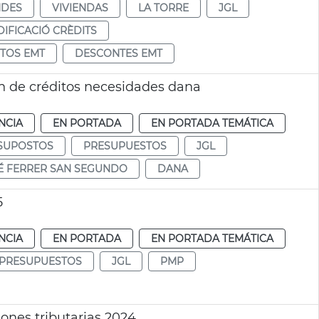
NDES
VIVIENDAS
LA TORRE
JGL
IFICACIÓ CRÈDITS
TOS EMT
DESCONTES EMT
n de créditos necesidades dana
NCIA
EN PORTADA
EN PORTADA TEMÁTICA
SUPOSTOS
PRESUPUESTOS
JGL
É FERRER SAN SEGUNDO
DANA
5
NCIA
EN PORTADA
EN PORTADA TEMÁTICA
PRESUPUESTOS
JGL
PMP
ones tributarias 2024