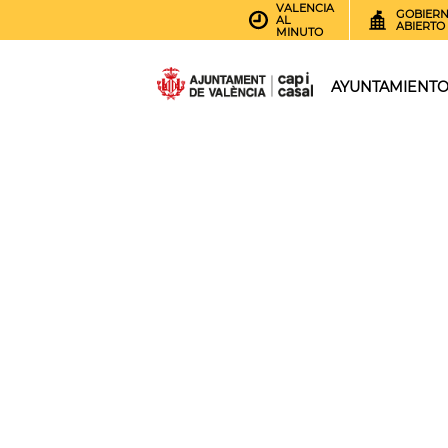
VALENCIA
GOBIER
AL
ABIERTO
MINUTO
AYUNTAMIENT