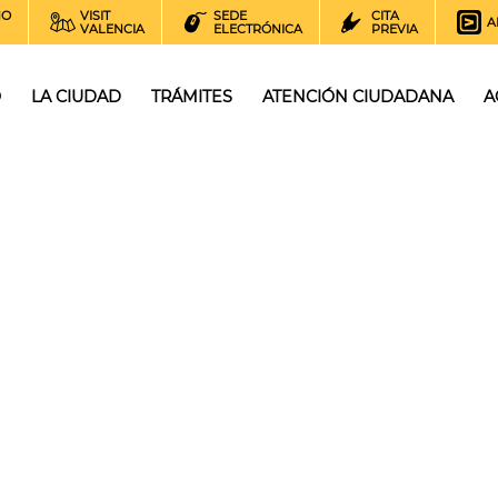
NO
VISIT
SEDE
CITA
A
VALENCIA
ELECTRÓNICA
PREVIA
O
LA CIUDAD
TRÁMITES
ATENCIÓN CIUDADANA
A