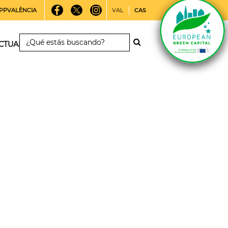
PPVALÈNCIA
VAL
CAS
CTUALIDAD