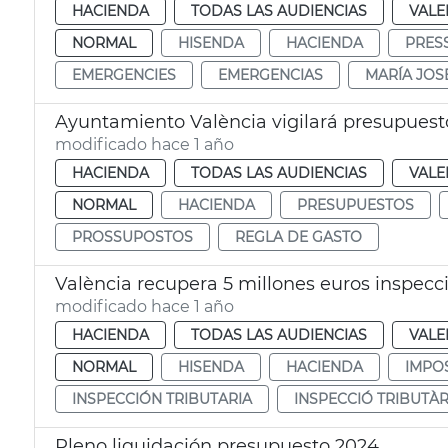
HACIENDA
TODAS LAS AUDIENCIAS
VALE
NORMAL
HISENDA
HACIENDA
PRES
EMERGENCIES
EMERGENCIAS
MARÍA JOS
Ayuntamiento València vigilará presupuest
modificado hace 1 año
HACIENDA
TODAS LAS AUDIENCIAS
VALE
NORMAL
HACIENDA
PRESUPUESTOS
PROSSUPOSTOS
REGLA DE GASTO
València recupera 5 millones euros inspecci
modificado hace 1 año
HACIENDA
TODAS LAS AUDIENCIAS
VALE
NORMAL
HISENDA
HACIENDA
IMPO
INSPECCIÓN TRIBUTARIA
INSPECCIÓ TRIBUTÀR
Pleno liquidación presupuesto 2024