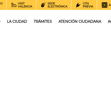
NO
VISIT
SEDE
CITA
A
VALENCIA
ELECTRÓNICA
PREVIA
O
LA CIUDAD
TRÁMITES
ATENCIÓN CIUDADANA
A