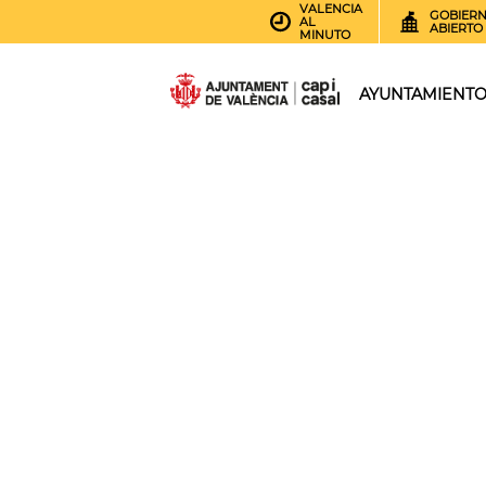
VALENCIA
GOBIER
AL
ABIERTO
MINUTO
AYUNTAMIENT