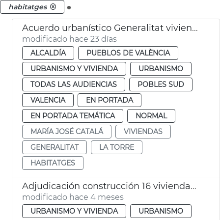
.
habitatges
Acuerdo urbanístico Generalitat viviendas la Torre València
modificado hace 23 días
ALCALDÍA
PUEBLOS DE VALÈNCIA
URBANISMO Y VIVIENDA
URBANISMO
TODAS LAS AUDIENCIAS
POBLES SUD
VALENCIA
EN PORTADA
EN PORTADA TEMÁTICA
NORMAL
MARÍA JOSÉ CATALÁ
VIVIENDAS
GENERALITAT
LA TORRE
HABITATGES
Adjudicación construcción 16 viviendas sociales el Cabanyal
modificado hace 4 meses
URBANISMO Y VIVIENDA
URBANISMO