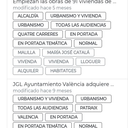
Empiezan las obras de 91 viviendas de alquiler social a Malilla València
modificado hace 5 meses
ALCALDÍA
URBANISMO Y VIVIENDA
URBANISMO
TODAS LAS AUDIENCIAS
QUATRE CARRERES
EN PORTADA
EN PORTADA TEMÁTICA
NORMAL
MALILLA
MARÍA JOSÉ CATALÁ
VIVENDA
VIVIENDA
LLOGUER
ALQUILER
HABITATGES
JGL Ayuntamiento València adquiere edificio para alquiler asequible
modificado hace 9 meses
URBANISMO Y VIVIENDA
URBANISMO
TODAS LAS AUDIENCIAS
PATRAIX
VALENCIA
EN PORTADA
EN PORTADA TEMÁTICA
NORMAL