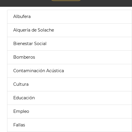
Albufera
Alquería de Solache
Bienestar Social
Bomberos
Contaminación Acústica
Cultura
Educación
Empleo
Fallas