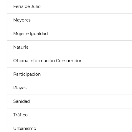
Feria de Julio
Mayores
Mujer e Igualdad
Naturia
Oficina Información Consumidor
Participación
Playas
Sanidad
Tráfico
Urbanismo