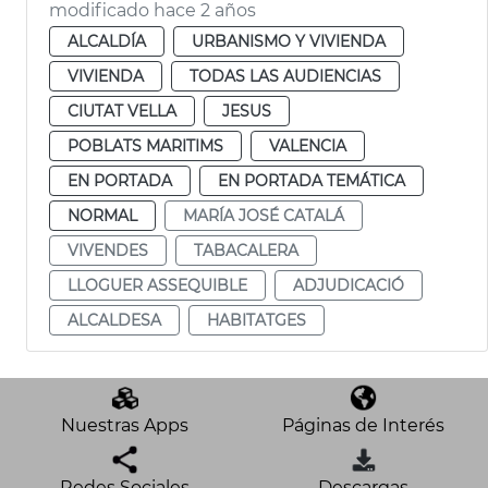
modificado hace 2 años
ALCALDÍA
URBANISMO Y VIVIENDA
VIVIENDA
TODAS LAS AUDIENCIAS
CIUTAT VELLA
JESUS
POBLATS MARITIMS
VALENCIA
EN PORTADA
EN PORTADA TEMÁTICA
NORMAL
MARÍA JOSÉ CATALÁ
VIVENDES
TABACALERA
LLOGUER ASSEQUIBLE
ADJUDICACIÓ
ALCALDESA
HABITATGES
Nuestras Apps
Páginas de Interés
Redes Sociales
Descargas