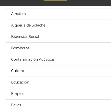
Albufera
Alquería de Solache
Bienestar Social
Bomberos
Contaminación Acústica
Cultura
Educación
Empleo
Fallas