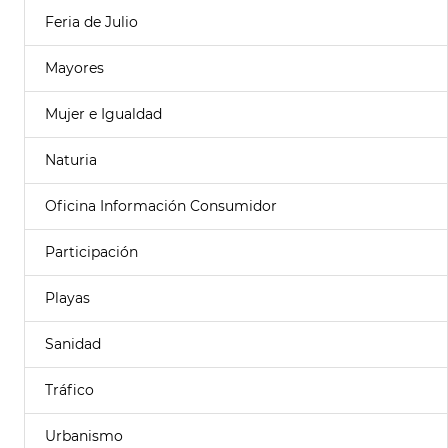
Feria de Julio
Mayores
Mujer e Igualdad
Naturia
Oficina Información Consumidor
Participación
Playas
Sanidad
Tráfico
Urbanismo