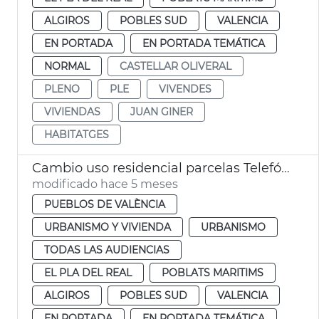
ALGIROS
POBLES SUD
VALENCIA
EN PORTADA
EN PORTADA TEMÁTICA
NORMAL
CASTELLAR OLIVERAL
PLENO
PLE
VIVENDES
VIVIENDAS
JUAN GINER
HABITATGES
Cambio uso residencial parcelas Telefónica València
modificado hace 5 meses
PUEBLOS DE VALÈNCIA
URBANISMO Y VIVIENDA
URBANISMO
TODAS LAS AUDIENCIAS
EL PLA DEL REAL
POBLATS MARITIMS
ALGIROS
POBLES SUD
VALENCIA
EN PORTADA
EN PORTADA TEMÁTICA