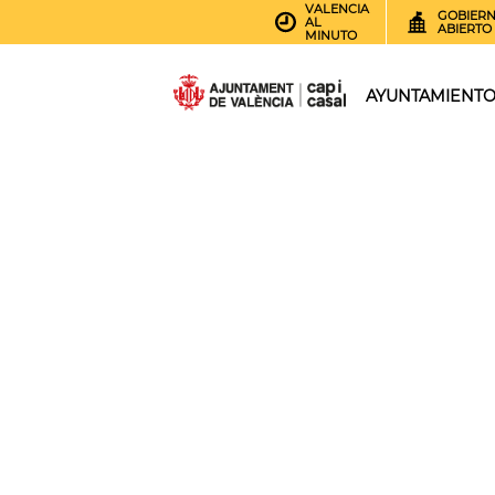
VALENCIA
GOBIER
AL
ABIERTO
MINUTO
AYUNTAMIENT