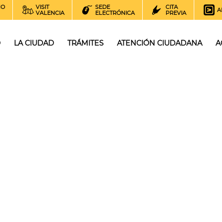
NO
VISIT
SEDE
CITA
A
VALENCIA
ELECTRÓNICA
PREVIA
O
LA CIUDAD
TRÁMITES
ATENCIÓN CIUDADANA
A