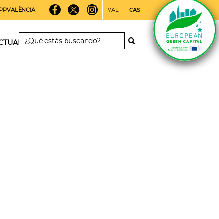
PPVALÈNCIA
VAL
CAS
CTUALIDAD