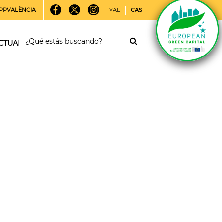
PPVALÈNCIA
VAL
CAS
CTUALIDAD