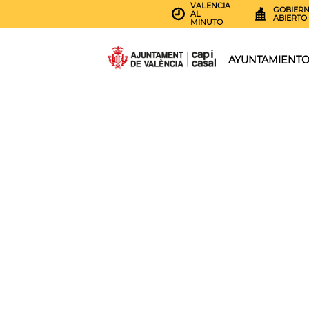
VALENCIA
GOBIER
AL
ABIERTO
MINUTO
AYUNTAMIENT