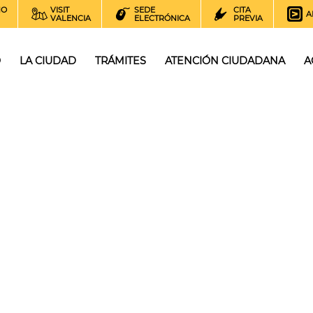
NO
VISIT
SEDE
CITA
A
VALENCIA
ELECTRÓNICA
PREVIA
O
LA CIUDAD
TRÁMITES
ATENCIÓN CIUDADANA
A