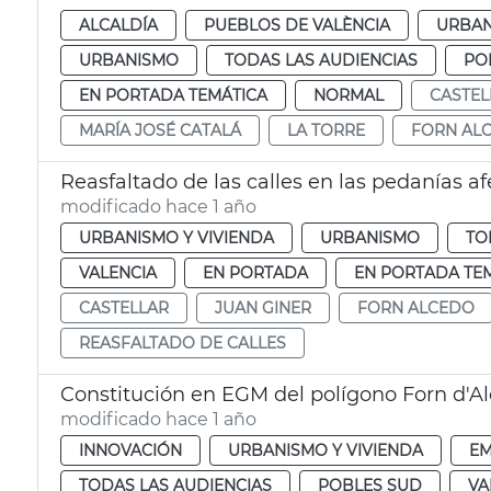
ALCALDÍA
PUEBLOS DE VALÈNCIA
URBAN
URBANISMO
TODAS LAS AUDIENCIAS
PO
EN PORTADA TEMÁTICA
NORMAL
CASTEL
MARÍA JOSÉ CATALÁ
LA TORRE
FORN AL
Reasfaltado de las calles en las pedanías a
modificado hace 1 año
URBANISMO Y VIVIENDA
URBANISMO
TO
VALENCIA
EN PORTADA
EN PORTADA TE
CASTELLAR
JUAN GINER
FORN ALCEDO
REASFALTADO DE CALLES
Constitución en EGM del polígono Forn d'A
modificado hace 1 año
INNOVACIÓN
URBANISMO Y VIVIENDA
E
TODAS LAS AUDIENCIAS
POBLES SUD
VA