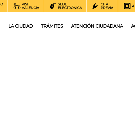
NO
VISIT
SEDE
CITA
A
VALENCIA
ELECTRÓNICA
PREVIA
O
LA CIUDAD
TRÁMITES
ATENCIÓN CIUDADANA
A