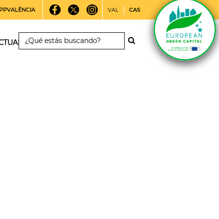
PPVALÈNCIA
VAL
CAS
CTUALIDAD