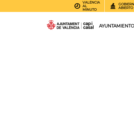
VALENCIA
GOBIER
AL
ABIERTO
MINUTO
AYUNTAMIENT