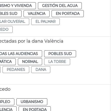
ISMO Y VIVIENDA
GESTIÓN DEL AGUA
BLES SUD
VALENCIA
EN PORTADA
LAR OLIVERAL
EL PALMAR
CEDO
fectadas por la dana València
DAS LAS AUDIENCIAS
POBLES SUD
MÁTICA
NORMAL
LA TORRE
PEDANIES
DANA
lcedo
MPLEO
URBANISMO
LENCIA
EN PORTADA