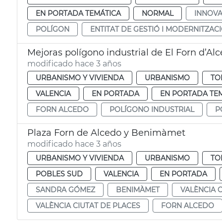
EN PORTADA TEMÁTICA
NORMAL
INNOVA
POLÍGON
ENTITAT DE GESTIÓ I MODERNITZAC
Mejoras polígono industrial de El Forn d’Al
modificado hace 3 años
URBANISMO Y VIVIENDA
URBANISMO
TO
VALENCIA
EN PORTADA
EN PORTADA TE
FORN ALCEDO
POLÍGONO INDUSTRIAL
P
Plaza Forn de Alcedo y Benimàmet
modificado hace 3 años
URBANISMO Y VIVIENDA
URBANISMO
TO
POBLES SUD
VALENCIA
EN PORTADA
SANDRA GÓMEZ
BENIMÀMET
VALÈNCIA 
VALÈNCIA CIUTAT DE PLACES
FORN ALCEDO