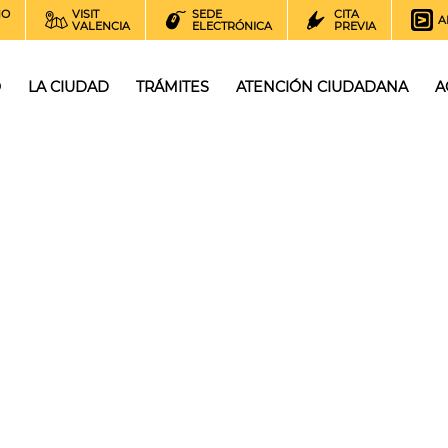
NO
VISIT
SEDE
CITA
A
VALENCIA
ELECTRÓNICA
PREVIA
O
LA CIUDAD
TRÁMITES
ATENCIÓN CIUDADANA
A