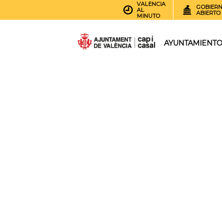
VALENCIA
GOBIER
AL
ABIERTO
MINUTO
AYUNTAMIENT