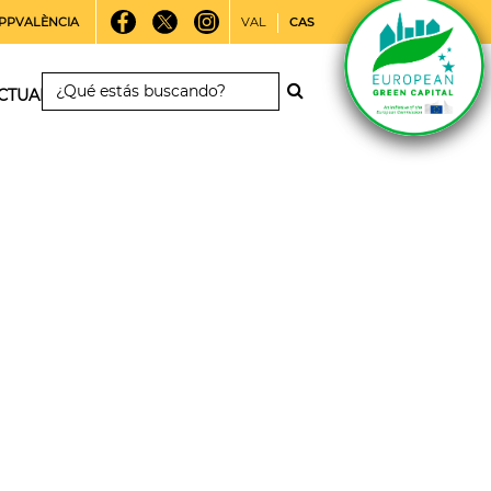
PPVALÈNCIA
VAL
CAS
CTUALIDAD