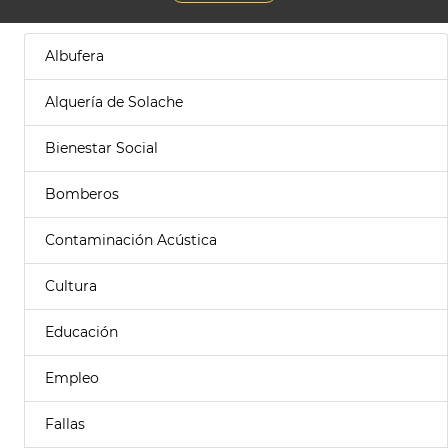
Albufera
Alquería de Solache
Bienestar Social
Bomberos
Contaminación Acústica
Cultura
Educación
Empleo
Fallas