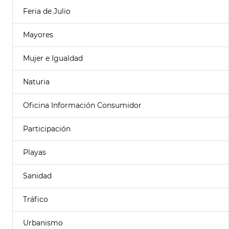
Feria de Julio
Mayores
Mujer e Igualdad
Naturia
Oficina Información Consumidor
Participación
Playas
Sanidad
Tráfico
Urbanismo