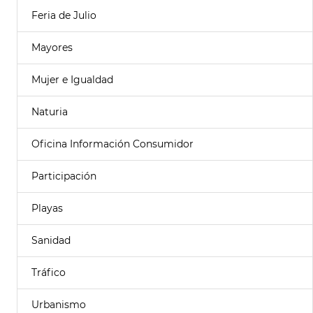
Feria de Julio
Mayores
Mujer e Igualdad
Naturia
Oficina Información Consumidor
Participación
Playas
Sanidad
Tráfico
Urbanismo