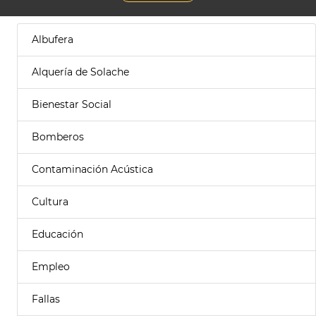
Albufera
Alquería de Solache
Bienestar Social
Bomberos
Contaminación Acústica
Cultura
Educación
Empleo
Fallas