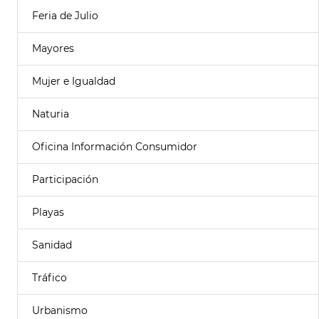
Feria de Julio
Mayores
Mujer e Igualdad
Naturia
Oficina Información Consumidor
Participación
Playas
Sanidad
Tráfico
Urbanismo