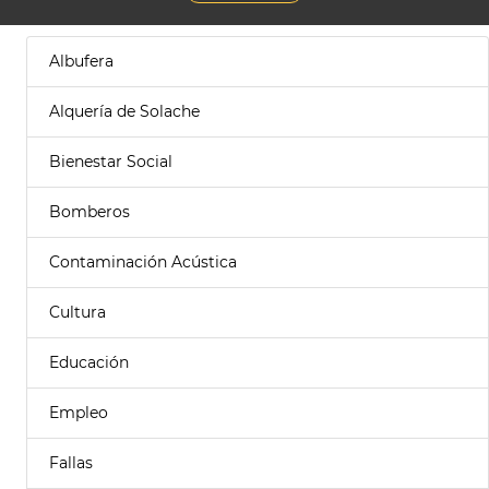
Albufera
Alquería de Solache
Bienestar Social
Bomberos
Contaminación Acústica
Cultura
Educación
Empleo
Fallas