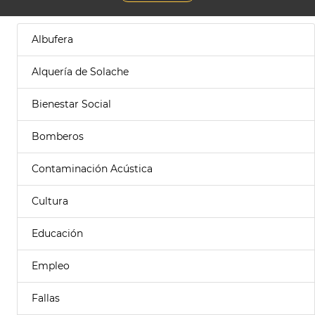
Albufera
Alquería de Solache
Bienestar Social
Bomberos
Contaminación Acústica
Cultura
Educación
Empleo
Fallas