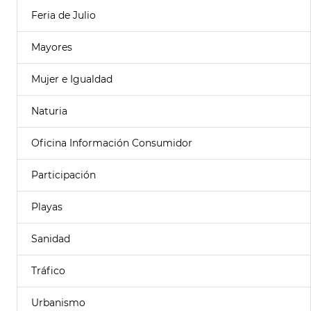
Feria de Julio
Mayores
Mujer e Igualdad
Naturia
Oficina Información Consumidor
Participación
Playas
Sanidad
Tráfico
Urbanismo