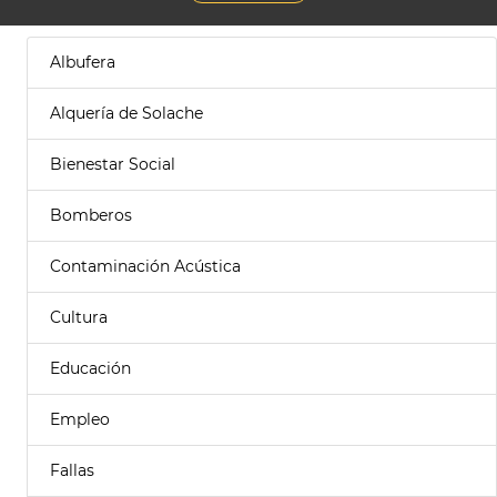
Albufera
Alquería de Solache
Bienestar Social
Bomberos
Contaminación Acústica
Cultura
Educación
Empleo
Fallas