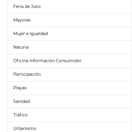
Feria de Julio
Mayores
Mujer e Igualdad
Naturia
Oficina Información Consumidor
Participación
Playas
Sanidad
Tráfico
Urbanismo