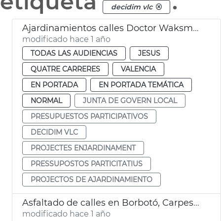
etiqueta
.
decidim vlc
Ajardinamientos calles Doctor Waksman y Uruguay València
modificado hace 1 año
TODAS LAS AUDIENCIAS
JESUS
QUATRE CARRERES
VALENCIA
EN PORTADA
EN PORTADA TEMÁTICA
NORMAL
JUNTA DE GOVERN LOCAL
PRESUPUESTOS PARTICIPATIVOS
DECIDIM VLC
PROJECTES ENJARDINAMENT
PRESSUPOSTOS PARTICITATIUS
PROJECTOS DE AJARDINAMIENTO
Asfaltado de calles en Borbotó, Carpesa y Mauella
modificado hace 1 año