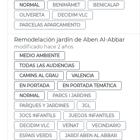
NORMAL
BENIMÀMET
BENICALAP
OLIVERETA
DECIDIM VLC
PARCELAS APARCAMIENTO
Remodelación jardín de Aben Al-Abbar
modificado hace 2 años
MEDIO AMBIENTE
TODAS LAS AUDIENCIAS
CAMINS AL GRAU
VALENCIA
EN PORTADA
EN PORTADA TEMÁTICA
NORMAL
PARCS I JARDINS
PARQUES Y JARDINES
JGL
JOCS INFANTILS
JUEGOS INFANTILES
DECIDIM VLC
VEÏNAT
VECINDARIO
ESPAIS VERDS
JARDÍ ABEN AL ABBAR