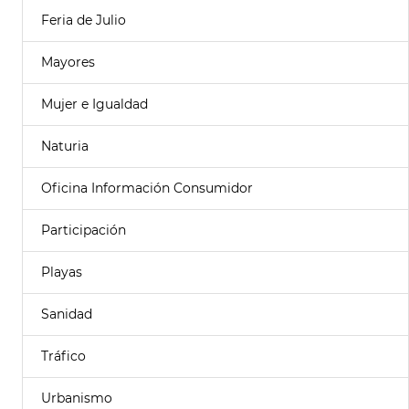
Feria de Julio
Mayores
Mujer e Igualdad
Naturia
Oficina Información Consumidor
Participación
Playas
Sanidad
Tráfico
Urbanismo