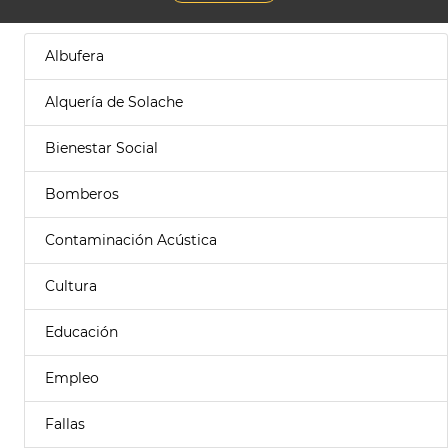
Albufera
Alquería de Solache
Bienestar Social
Bomberos
Contaminación Acústica
Cultura
Educación
Empleo
Fallas