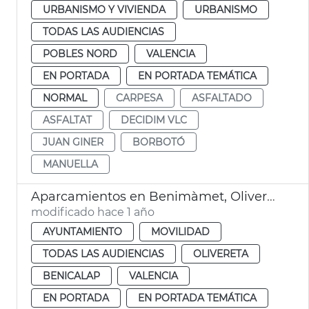
URBANISMO Y VIVIENDA
URBANISMO
TODAS LAS AUDIENCIAS
POBLES NORD
VALENCIA
EN PORTADA
EN PORTADA TEMÁTICA
NORMAL
CARPESA
ASFALTADO
ASFALTAT
DECIDIM VLC
JUAN GINER
BORBOTÓ
MANUELLA
Aparcamientos en Benimàmet, Olivereta y Benicalap
modificado hace 1 año
AYUNTAMIENTO
MOVILIDAD
TODAS LAS AUDIENCIAS
OLIVERETA
BENICALAP
VALENCIA
EN PORTADA
EN PORTADA TEMÁTICA