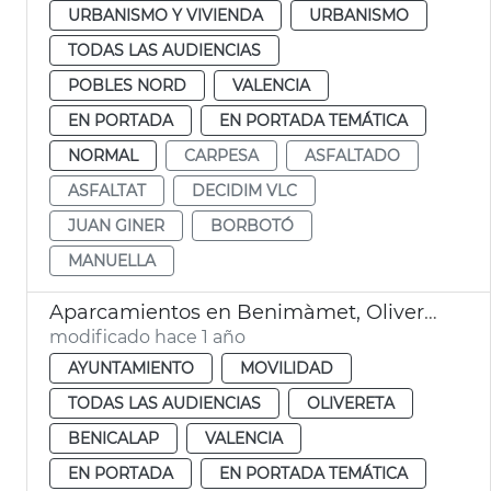
URBANISMO Y VIVIENDA
URBANISMO
TODAS LAS AUDIENCIAS
POBLES NORD
VALENCIA
EN PORTADA
EN PORTADA TEMÁTICA
NORMAL
CARPESA
ASFALTADO
ASFALTAT
DECIDIM VLC
JUAN GINER
BORBOTÓ
MANUELLA
Aparcamientos en Benimàmet, Olivereta y Benicalap
modificado hace 1 año
AYUNTAMIENTO
MOVILIDAD
TODAS LAS AUDIENCIAS
OLIVERETA
BENICALAP
VALENCIA
EN PORTADA
EN PORTADA TEMÁTICA