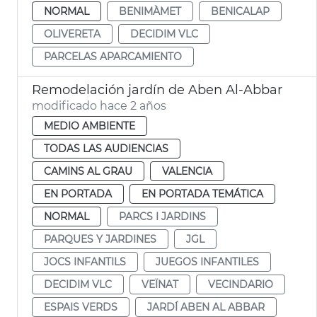
NORMAL
BENIMÀMET
BENICALAP
OLIVERETA
DECIDIM VLC
PARCELAS APARCAMIENTO
Remodelación jardín de Aben Al-Abbar
modificado hace 2 años
MEDIO AMBIENTE
TODAS LAS AUDIENCIAS
CAMINS AL GRAU
VALENCIA
EN PORTADA
EN PORTADA TEMÁTICA
NORMAL
PARCS I JARDINS
PARQUES Y JARDINES
JGL
JOCS INFANTILS
JUEGOS INFANTILES
DECIDIM VLC
VEÏNAT
VECINDARIO
ESPAIS VERDS
JARDÍ ABEN AL ABBAR