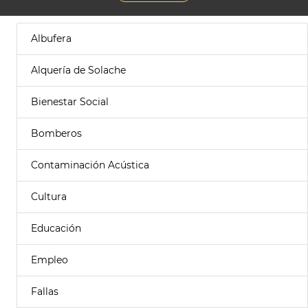
Albufera
Alquería de Solache
Bienestar Social
Bomberos
Contaminación Acústica
Cultura
Educación
Empleo
Fallas