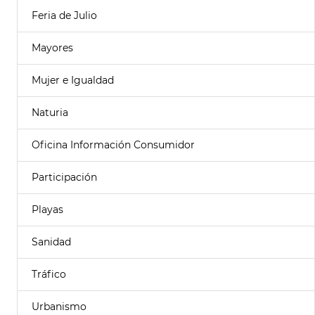
Feria de Julio
Mayores
Mujer e Igualdad
Naturia
Oficina Información Consumidor
Participación
Playas
Sanidad
Tráfico
Urbanismo