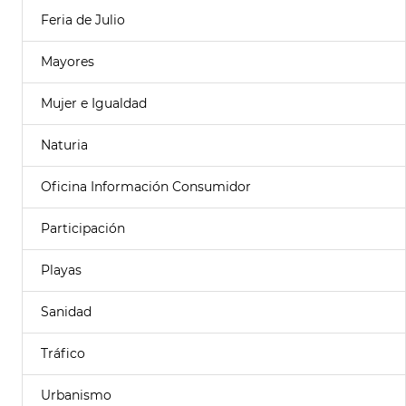
Feria de Julio
Mayores
Mujer e Igualdad
Naturia
Oficina Información Consumidor
Participación
Playas
Sanidad
Tráfico
Urbanismo