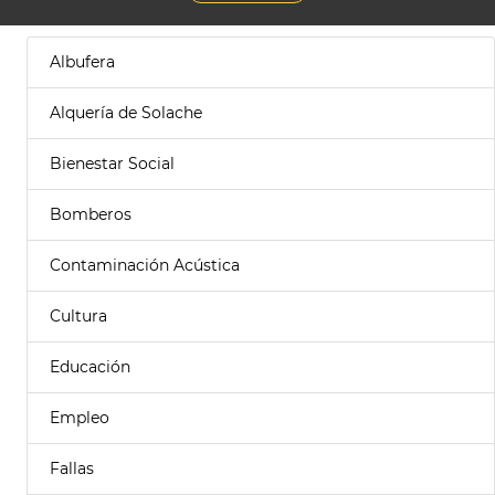
Albufera
Alquería de Solache
Bienestar Social
Bomberos
Contaminación Acústica
Cultura
Educación
Empleo
Fallas