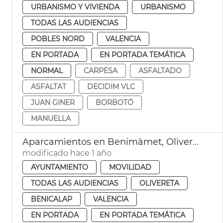
URBANISMO Y VIVIENDA
URBANISMO
TODAS LAS AUDIENCIAS
POBLES NORD
VALENCIA
EN PORTADA
EN PORTADA TEMÁTICA
NORMAL
CARPESA
ASFALTADO
ASFALTAT
DECIDIM VLC
JUAN GINER
BORBOTÓ
MANUELLA
Aparcamientos en Benimàmet, Olivereta y Benicalap
modificado hace 1 año
AYUNTAMIENTO
MOVILIDAD
TODAS LAS AUDIENCIAS
OLIVERETA
BENICALAP
VALENCIA
EN PORTADA
EN PORTADA TEMÁTICA