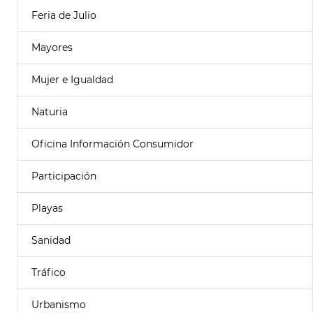
Feria de Julio
Mayores
Mujer e Igualdad
Naturia
Oficina Información Consumidor
Participación
Playas
Sanidad
Tráfico
Urbanismo