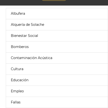
Albufera
Alquería de Solache
Bienestar Social
Bomberos
Contaminación Acústica
Cultura
Educación
Empleo
Fallas