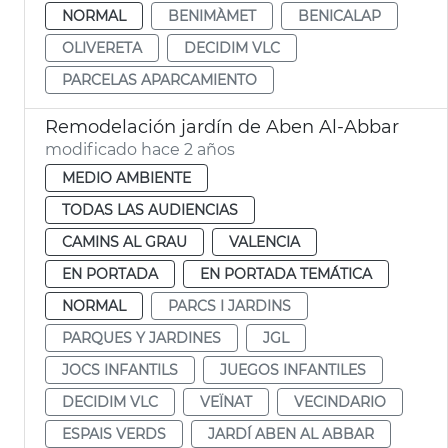
NORMAL
BENIMÀMET
BENICALAP
OLIVERETA
DECIDIM VLC
PARCELAS APARCAMIENTO
Remodelación jardín de Aben Al-Abbar
modificado hace 2 años
MEDIO AMBIENTE
TODAS LAS AUDIENCIAS
CAMINS AL GRAU
VALENCIA
EN PORTADA
EN PORTADA TEMÁTICA
NORMAL
PARCS I JARDINS
PARQUES Y JARDINES
JGL
JOCS INFANTILS
JUEGOS INFANTILES
DECIDIM VLC
VEÏNAT
VECINDARIO
ESPAIS VERDS
JARDÍ ABEN AL ABBAR