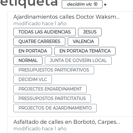
etiqueta
.
decidim vlc
Ajardinamientos calles Doctor Waksman y Uruguay València
modificado hace 1 año
TODAS LAS AUDIENCIAS
JESUS
QUATRE CARRERES
VALENCIA
EN PORTADA
EN PORTADA TEMÁTICA
NORMAL
JUNTA DE GOVERN LOCAL
PRESUPUESTOS PARTICIPATIVOS
DECIDIM VLC
PROJECTES ENJARDINAMENT
PRESSUPOSTOS PARTICITATIUS
PROJECTOS DE AJARDINAMIENTO
Asfaltado de calles en Borbotó, Carpesa y Mauella
modificado hace 1 año