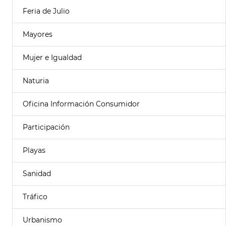
Feria de Julio
Mayores
Mujer e Igualdad
Naturia
Oficina Información Consumidor
Participación
Playas
Sanidad
Tráfico
Urbanismo