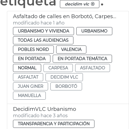
etiqueta
.
decidim vlc
Asfaltado de calles en Borbotó, Carpesa y Mauella
modificado hace 1 año
URBANISMO Y VIVIENDA
URBANISMO
TODAS LAS AUDIENCIAS
POBLES NORD
VALENCIA
EN PORTADA
EN PORTADA TEMÁTICA
NORMAL
CARPESA
ASFALTADO
ASFALTAT
DECIDIM VLC
JUAN GINER
BORBOTÓ
MANUELLA
DecidimVLC Urbanismo
modificado hace 3 años
TRANSPARENCIA Y PARTICIPACIÓN