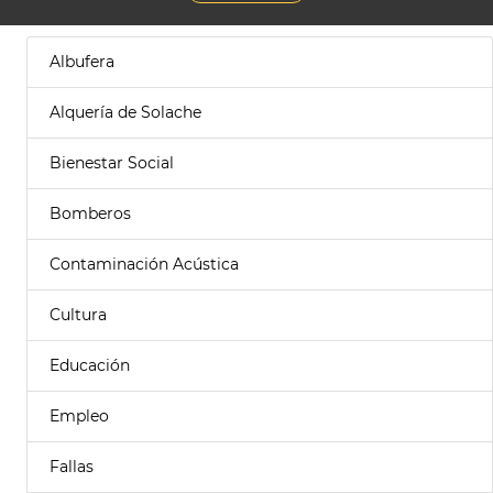
Albufera
Alquería de Solache
Bienestar Social
Bomberos
Contaminación Acústica
Cultura
Educación
Empleo
Fallas